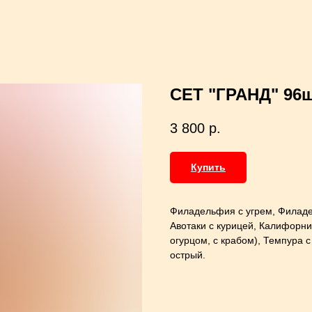
СЕТ "ГРАНД" 96
3 800
р.
Купить
Филадельфия с угрем, Филаде
Авотаки с курицей, Калифорния
огурцом, с крабом), Темпура 
острый.