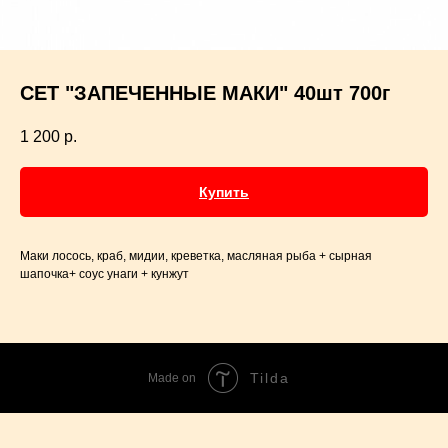
СЕТ "ЗАПЕЧЕННЫЕ МАКИ" 40шт 700г
1 200
р.
Купить
Маки лосось, краб, мидии, креветка, масляная рыба + сырная
шапочка+ соус унаги + кунжут
Tilda
Made on