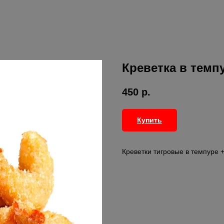
Креветка в темпу
450
р.
Купить
Креветки тигровые в темпуре 