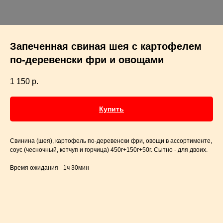
Запеченная свиная шея с картофелем
по-деревенски фри и овощами
1 150
р.
Купить
Свинина (шея), картофель по-деревенски фри, овощи в ассортименте,
соус (чесночный, кетчуп и горчица) 450г+150г+50г. Сытно - для двоих.
Время ожидания - 1ч 30мин