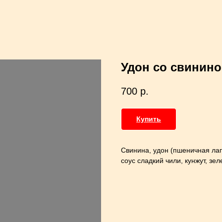
Удон со свинино
700
р.
Купить
Свинина, удон (пшеничная лапш
соус сладкий чили, кунжут, зе