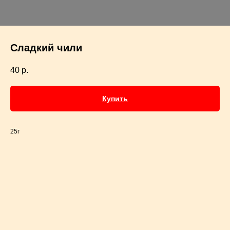
Сладкий чили
40
р.
Купить
25г