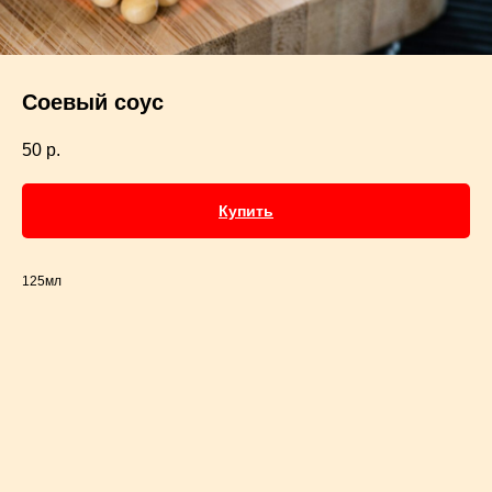
Соевый соус
50
р.
Купить
125мл