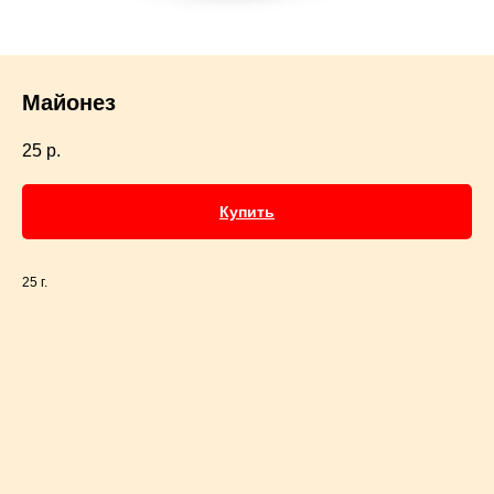
Майонез
25
р.
Купить
25 г.