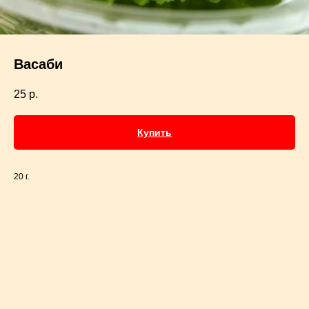
Васаби
25
р.
Купить
20 г.