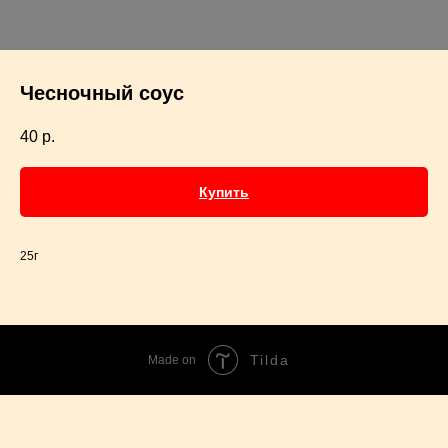
Чесночный соус
40
р.
Купить
25г
Tilda
Made on