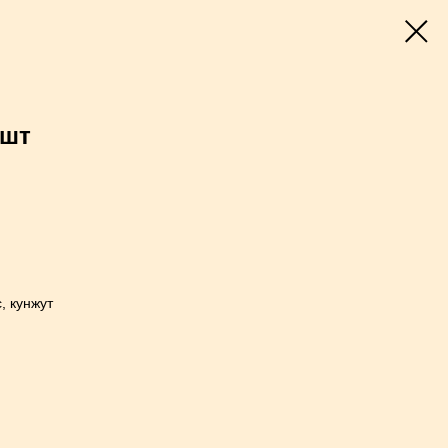
8шт
, кунжут