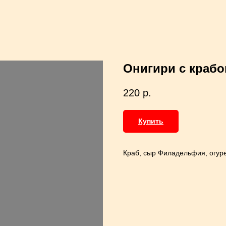
Онигири с крабо
220
р.
Купить
Краб, сыр Филадельфия, огуре