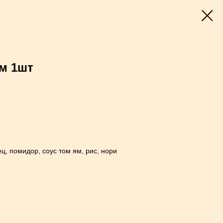
м 1шт
ц, помидор, соус том ям, рис, нори